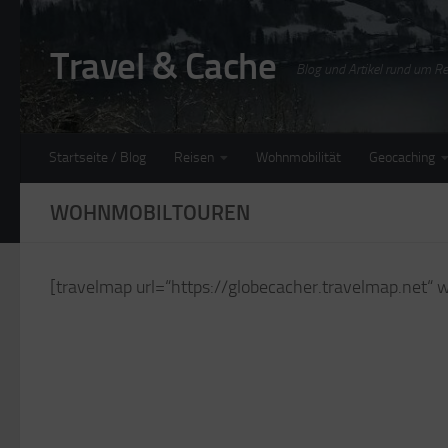
Zum Inhalt springen
Travel & Cache
Blog und Artikel rund um 
Startseite / Blog
Reisen
Wohnmobilität
Geocaching
WOHNMOBILTOUREN
[travelmap url=“https://globecacher.travelmap.net“