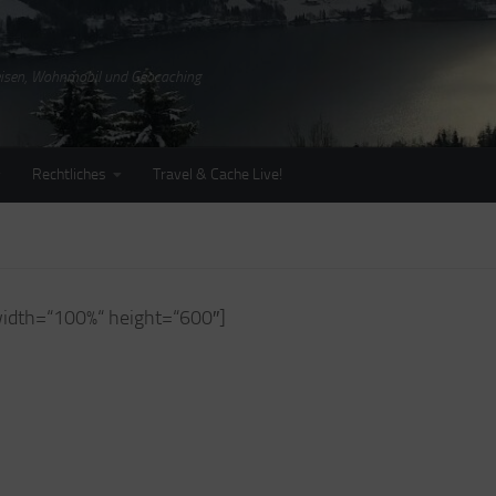
Reisen, Wohnmobil und Geocaching
Rechtliches
Travel & Cache Live!
 width=“100%“ height=“600″]