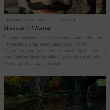
GEOCACHING
/
REISEN
6. JANUAR 2025
VON
SVEN GRIESE
Silvester in Wismar
Den Jahreswechsel 2024/25 verbringen wir in der alten
Hansestadt Wismar, saisonbedingt mal nicht im
Wohnmobil, sondern in einer Ferienwohnung in einem der
alten Speicherhäuser am Hafen. Wismar besticht durch
seinen Hafenflair, durch die vielen...
0