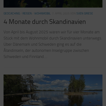
GEOCACHING
/
REISEN
/
WOHNMOBIL
7. APRIL 2025
VON
SVEN GRIESE
GE
4 Monate durch Skandinavien
E
U
Von April bis August 2025 waren wir für vier Monate am
Stück mit dem Wohnmobil durch Skandinavien unterwegs.
t
Vo
Über Dänemark und Schweden ging es auf die
ja
u
Ålandinseln, der autonomen Inselgruppe zwischen
W
Schweden und Finnland....
ge