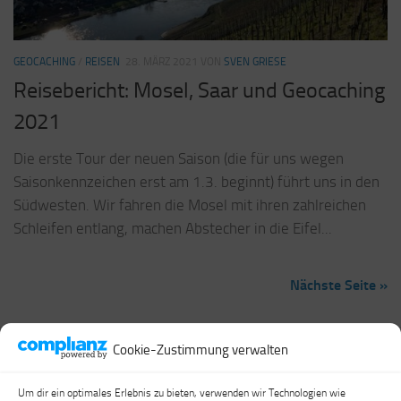
GEOCACHING
/
REISEN
28. MÄRZ 2021
VON
SVEN GRIESE
Reisebericht: Mosel, Saar und Geocaching
2021
Die erste Tour der neuen Saison (die für uns wegen
Saisonkennzeichen erst am 1.3. beginnt) führt uns in den
Südwesten. Wir fahren die Mosel mit ihren zahlreichen
Schleifen entlang, machen Abstecher in die Eifel...
Nächste Seite »
Cookie-Zustimmung verwalten
Travel & Cache © 2026. Alle Rechte vorbehalten.
Um dir ein optimales Erlebnis zu bieten, verwenden wir Technologien wie