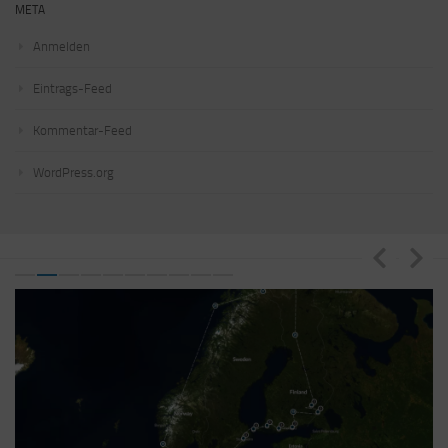
META
Anmelden
Eintrags-Feed
Kommentar-Feed
WordPress.org