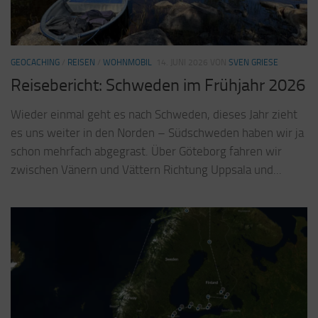
GEOCACHING
/
REISEN
/
WOHNMOBIL
14. JUNI 2026
VON
SVEN GRIESE
Reisebericht: Schweden im Frühjahr 2026
Wieder einmal geht es nach Schweden, dieses Jahr zieht
es uns weiter in den Norden – Südschweden haben wir ja
schon mehrfach abgegrast. Über Göteborg fahren wir
zwischen Vänern und Vättern Richtung Uppsala und...