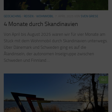
GEOCACHING
/
REISEN
/
WOHNMOBIL
7. APRIL 2025
VON
SVEN GRIESE
4 Monate durch Skandinavien
Von April bis August 2025 waren wir für vier Monate am
Stück mit dem Wohnmobil durch Skandinavien unterwegs.
Über Dänemark und Schweden ging es auf die
Ålandinseln, der autonomen Inselgruppe zwischen
Schweden und Finnland....
0