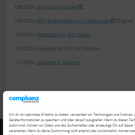
08/2024
Dänische Nordsee
09/2024
Mit Hindernissen ins Ungewisse
(Rügen)
10/2024
Herbsttour in die Lausitz
12/2024 Vorweihnachtliches Weimar
12/2024
Silvester in Wismar
Um dir ein optimales Erlebnis zu bieten, verwenden wir Technologien wie Cookies,
Geräteinformationen zu speichern und/oder darauf zuzugreifen. Wenn du diesen Tec
zustimmst, können wir Daten wie das Surfverhalten oder eindeutige IDs auf dieser
verarbeiten. Wenn du deine Zustimmung nicht erteilst oder zurückziehst, können b
Travel & Cache © 2026. Alle Rechte vorbehalten.