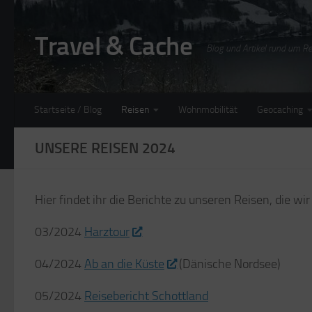
Zum Inhalt springen
Travel & Cache
Blog und Artikel rund um 
Startseite / Blog
Reisen
Wohnmobilität
Geocaching
UNSERE REISEN 2024
Hier findet ihr die Berichte zu unseren Reisen, die
03/2024
Harztour
04/2024
Ab an die Küste
(Dänische Nordsee)
05/2024
Reisebericht Schottland